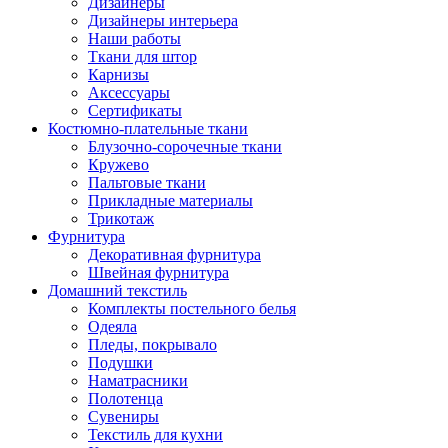
Дизайнеры
Дизайнеры интерьера
Наши работы
Ткани для штор
Карнизы
Аксессуары
Сертификаты
Костюмно-плательные ткани
Блузочно-сорочечные ткани
Кружево
Пальтовые ткани
Прикладные материалы
Трикотаж
Фурнитура
Декоративная фурнитура
Швейная фурнитура
Домашний текстиль
Комплекты постельного белья
Одеяла
Пледы, покрывало
Подушки
Наматрасники
Полотенца
Сувениры
Текстиль для кухни