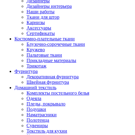
Дизайнеры
Дизайнеры интерьера
Наши работы
Ткани для штор
Карнизы
Аксессуары
Сертификаты
Костюмно-плательные ткани
Блузочно-сорочечные ткани
Кружево
Пальтовые ткани
Прикладные материалы
Трикотаж
Фурнитура
Декоративная фурнитура
Швейная фурнитура
Домашний текстиль
Комплекты постельного белья
Одеяла
Пледы, покрывало
Подушки
Наматрасники
Полотенца
Сувениры
Текстиль для кухни