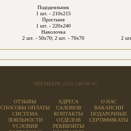
Пододеяльник
1 шт. - 210х215
Простыня
1 шт. - 220х240
Наволочка
2 шт. - 50х70; 2 шт. - 70х70
2 шт
ПРЕМЬЕРА (351) 240-00-47
ОТЗЫВЫ
АДРЕСА
О НАС
СПОСОБЫ ОПЛАТЫ
САЛОНОВ
ВАКАНСИИ
СИСТЕМА
КОНТАКТЫ
ПОДАРОЧНЫЕ
ЛОЯЛЬНОСТИ
ОТДЕЛОВ
СЕРТИФИКАТЫ
УСЛОВИЯ
РЕКВИЗИТЫ