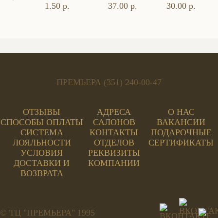
1.50 р.
37.00 р.
30.00 р.
ПРЕМЬЕРА (351) 240-00-47
ОТЗЫВЫ
АДРЕСА
О НАС
СПОСОБЫ ОПЛАТЫ
САЛОНОВ
ВАКАНСИИ
СИСТЕМА
КОНТАКТЫ
ПОДАРОЧНЫЕ
ЛОЯЛЬНОСТИ
ОТДЕЛОВ
СЕРТИФИКАТЫ
УСЛОВИЯ
РЕКВИЗИТЫ
ДОСТАВКИ И
КОМПАНИИ
ВОЗВРАТА
© ТЦ "ПРЕМЬЕРА" 1995